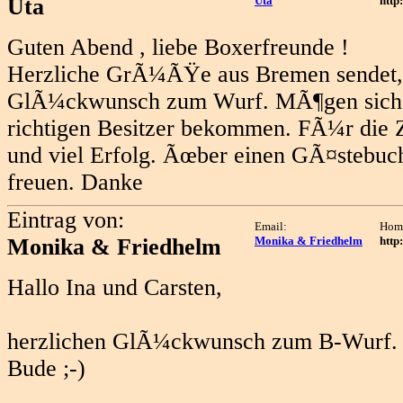
Uta
Uta
http
Guten Abend , liebe Boxerfreunde !
Herzliche GrÃ¼ÃŸe aus Bremen sendet, 
GlÃ¼ckwunsch zum Wurf. MÃ¶gen sich al
richtigen Besitzer bekommen. FÃ¼r die Z
und viel Erfolg. Ãœber einen GÃ¤stebuc
freuen. Danke
Eintrag von:
Email:
Hom
Monika & Friedhelm
Monika & Friedhelm
http
Hallo Ina und Carsten,
herzlichen GlÃ¼ckwunsch zum B-Wurf. Jet
Bude ;-)