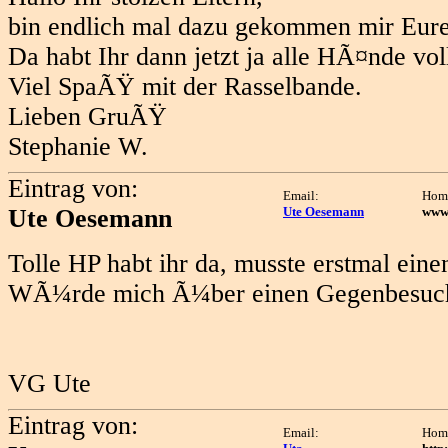
bin endlich mal dazu gekommen mir Eur
Da habt Ihr dann jetzt ja alle HÃ¤nde voll
Viel SpaÃŸ mit der Rasselbande.
Lieben GruÃŸ
Stephanie W.
Eintrag von:
Email:
Hom
Ute Oesemann
Ute Oesemann
www.
Tolle HP habt ihr da, musste erstmal eine
WÃ¼rde mich Ã¼ber einen Gegenbesuch
VG Ute
Eintrag von:
Email:
Hom