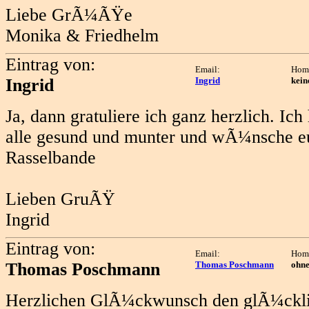
Liebe GrÃ¼ÃŸe
Monika & Friedhelm
Eintrag von:
Email:
Hom
Ingrid
Ingrid
kein
Ja, dann gratuliere ich ganz herzlich. Ich 
alle gesund und munter und wÃ¼nsche eu
Rasselbande
Lieben GruÃŸ
Ingrid
Eintrag von:
Email:
Hom
Thomas Poschmann
Thomas Poschmann
ohn
Herzlichen GlÃ¼ckwunsch den glÃ¼cklic