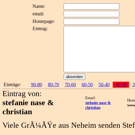
Name:
email:
Homepage:
Eintrag:
Einträge:
90-80
80-70
70-60
60-50
50-40
40-30
3
Eintrag von:
Email:
Hom
stefanie nase &
stefanie nase &
www.
christian
christian
Viele GrÃ¼ÃŸe aus Neheim senden Steffi