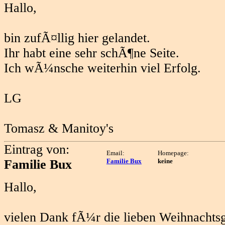
Hallo,
bin zufÃ¤llig hier gelandet.
Ihr habt eine sehr schÃ¶ne Seite.
Ich wÃ¼nsche weiterhin viel Erfolg.
LG
Tomasz & Manitoy's
Eintrag von:
Email:
Homepage:
Familie Bux
Familie Bux
keine
Hallo,
vielen Dank fÃ¼r die lieben Weihnachts