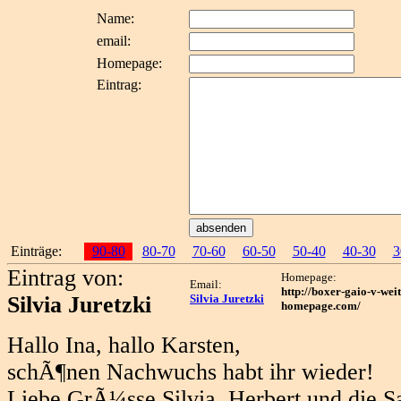
Name:
email:
Homepage:
Eintrag:
Einträge:
90-80
80-70
70-60
60-50
50-40
40-30
3
Eintrag von:
Homepage:
Email:
http://boxer-gaio-v-wei
Silvia Juretzki
Silvia Juretzki
homepage.com/
Hallo Ina, hallo Karsten,
schÃ¶nen Nachwuchs habt ihr wieder!
Liebe GrÃ¼sse Silvia, Herbert und die S