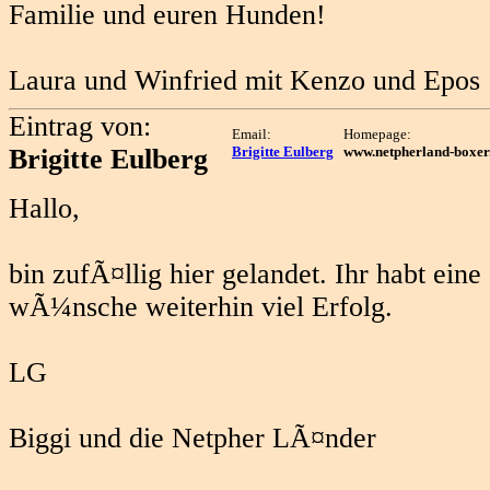
Familie und euren Hunden!
Laura und Winfried mit Kenzo und Epos
Eintrag von:
Email:
Homepage:
Brigitte Eulberg
Brigitte Eulberg
www.netpherland-boxer
Hallo,
bin zufÃ¤llig hier gelandet. Ihr habt eine
wÃ¼nsche weiterhin viel Erfolg.
LG
Biggi und die Netpher LÃ¤nder