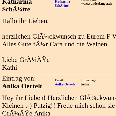
Katharina
Katharina
www.vonderlangst.de
SchÃ¼tte
SchÃ¼tte
Hallo ihr Lieben,
herzlichen GlÃ¼ckwunsch zu Eurem F-W
Alles Gute fÃ¼r Cara und die Welpen.
Liebe GrÃ¼ÃŸe
Kathi
Eintrag von:
Email:
Homepage:
Anika Oertelt
Anika Oertelt
keine
Hey ihr Lieben! Herzlichen GlÃ¼ckwu
Kleinen :-) Putzig!! Freue mich schon sie
GrÃ¼ÃŸe Anika