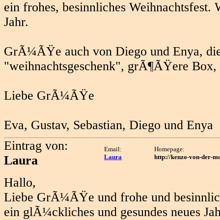
ein frohes, besinnliches Weihnachtsfest. 
Jahr.
GrÃ¼ÃŸe auch von Diego und Enya, die
"weihnachtsgeschenk", grÃ¶ÃŸere Box, u
Liebe GrÃ¼ÃŸe
Eva, Gustav, Sebastian, Diego und Enya
Eintrag von:
Email:
Homepage:
Laura
Laura
http://kenzo-von-der-m
Hallo,
Liebe GrÃ¼ÃŸe und frohe und besinnli
ein glÃ¼ckliches und gesundes neues J