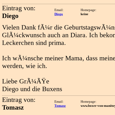
Eintrag von:
Email:
Homepage:
Diego
Diego
keine
Vielen Dank fÃ¼r die GeburtstagswÃ¼
GlÃ¼ckwunsch auch an Diara. Ich beko
Leckerchen sind prima.
Ich wÃ¼nsche meiner Mama, dass meine 
werden, wie ich.
Liebe GrÃ¼ÃŸe
Diego und die Buxens
Eintrag von:
Email:
Homepage:
Tomasz
Tomasz
www.boxer-von-manito